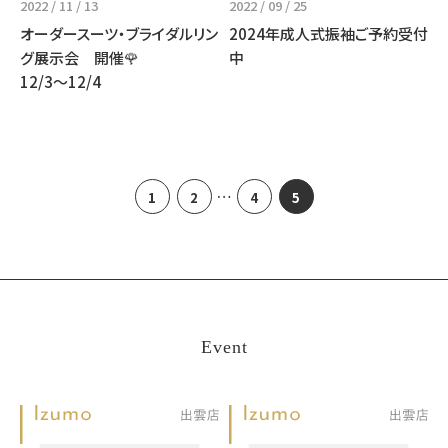
2022 / 11 / 13
2022 / 09 / 25
オーダースーツ・ブライダルリン
2024年成人式振袖ご予約受付
グ展示会 開催🌹
中
12/3〜12/4
投
…
1
2
4
5
稿
の
ペ
ー
Event
ジ
送
り