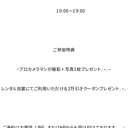
10:00〜19:00
ご参加特典
・プロカメラマンが撮影＋写真1枚プレゼント⸝⋆⸝⋆
・レンタル衣裳にてご利用いただける2万引きクーポンプレゼント⸝⋆⸝
ご予約はお電話、LINE、またはHPからも受け付けております𓂃 𓈒𓏸