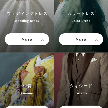
ウェディングドレス
カラードレス
Wedding Dress
Color Dress
More
More
和装
タキシード
Kimono
Tuxedo